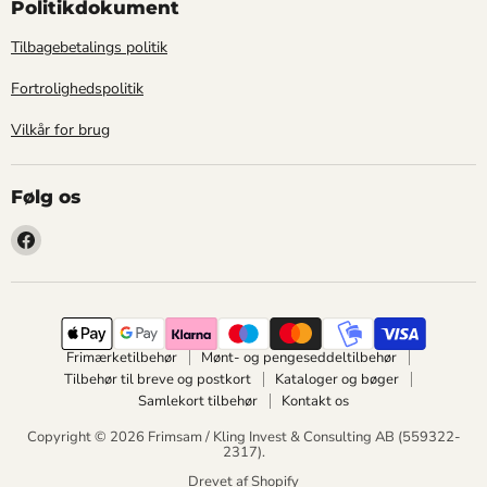
Politikdokument
Tilbagebetalings politik
Fortrolighedspolitik
Vilkår for brug
Følg os
Find
os
på
Facebook
Frimærketilbehør
Mønt- og pengeseddeltilbehør
Tilbehør til breve og postkort
Kataloger og bøger
Samlekort tilbehør
Kontakt os
Copyright © 2026 Frimsam / Kling Invest & Consulting AB (559322-
2317).
Drevet af Shopify