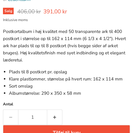
Normal pris
Nuværende pris
406,00 kr
391,00 kr
Salg
Inklusive moms
Postkortalbum i høj kvalitet med 50 transparente ark til 400
postkort i størrelse op til 162 x 114 mm (6 1/3 x 4 1/2"). Hvert
ark har plads til op til 8 postkort (hvis begge sider af arket
bruges). Høj kvalitetsfinish med syet indbinding og et elegant
læderetui.
Plads til 8 postkort pr. opslag
Klare plastlommer, størrelse på hvert rum:
162 x 114 mm
Sort omslag
Albumstørrelse: 290 x 350 x 58 mm
Antal
Tilføj til kurv