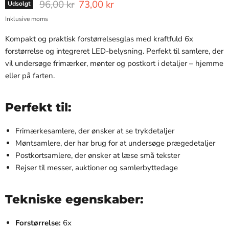
Normal pris
Nuværende pris
96,00 kr
73,00 kr
Udsolgt
Inklusive moms
Kompakt og praktisk forstørrelsesglas med kraftfuld 6x
forstørrelse og integreret LED-belysning. Perfekt til samlere, der
vil undersøge frimærker, mønter og postkort i detaljer – hjemme
eller på farten.
Perfekt til:
Frimærkesamlere, der ønsker at se trykdetaljer
Møntsamlere, der har brug for at undersøge prægedetaljer
Postkortsamlere, der ønsker at læse små tekster
Rejser til messer, auktioner og samlerbyttedage
Tekniske egenskaber:
Forstørrelse:
6x