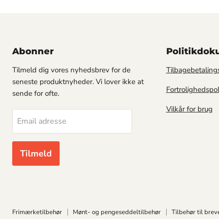
Abonner
Politikdo
Tilmeld dig vores nyhedsbrev for de
Tilbagebetalings
seneste produktnyheder. Vi lover ikke at
Fortrolighedspol
sende for ofte.
Vilkår for brug
Email adresse
Tilmeld
Frimærketilbehør
Mønt- og pengeseddeltilbehør
Tilbehør til bre