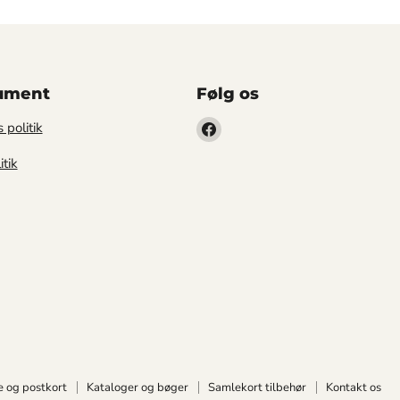
kument
Følg os
Find
 politik
os
itik
på
Facebook
ve og postkort
Kataloger og bøger
Samlekort tilbehør
Kontakt os