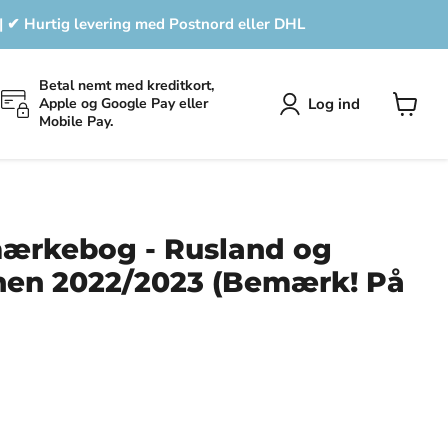
 | ✔ Hurtig levering med Postnord eller DHL
Betal nemt med kreditkort,
Log ind
Apple og Google Pay eller
Mobile Pay.
Se
indkøbs
mærkebog - Rusland og
nen 2022/2023 (Bemærk! På
pris