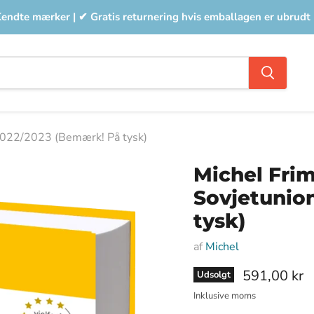
Kendte mærker | ✔ Gratis returnering hvis emballagen er ubrudt
2022/2023 (Bemærk! På tysk)
Michel Fri
Sovjetunio
tysk)
af
Michel
Nuværende 
591,00 kr
Udsolgt
Inklusive moms